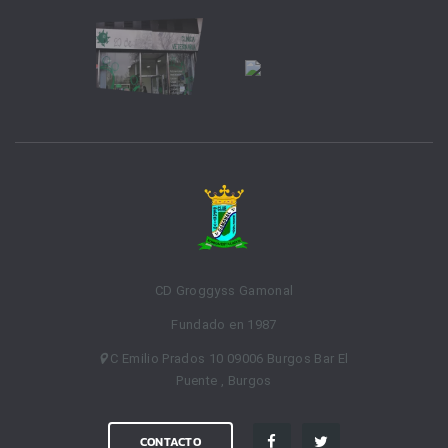
CD Groggyss Gamonal
Fundado en 1987
C Emilio Prados 10 09006 Burgos Bar El
Puente , Burgos
CONTACTO