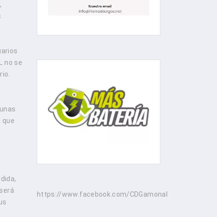
,
s
uarios
L no se
rio.
tunas
a que
dida,
 será
https://www.facebook.com/CDGamonal
us