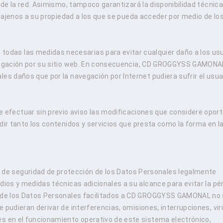
s de la red. Asimismo, tampoco garantizará la disponibilidad técnica
os ajenos a su propiedad a los que se pueda acceder por medio de lo
das las medidas necesarias para evitar cualquier daño a los us
navegación por su sitio web. En consecuencia, CD GROGGYSS GAMONA
es daños que por la navegación por Internet pudiera sufrir el usua
fectuar sin previo aviso las modificaciones que considere opor
dir tanto los contenidos y servicios que presta como la forma en l
e seguridad de protección de los Datos Personales legalmente
dios y medidas técnicas adicionales a su alcance para evitar la pér
bo de los Datos Personales facilitados a CD GROGGYSS GAMONAL no
 pudieran derivar de interferencias, omisiones, interrupciones, vir
es en el funcionamiento operativo de este sistema electrónico,