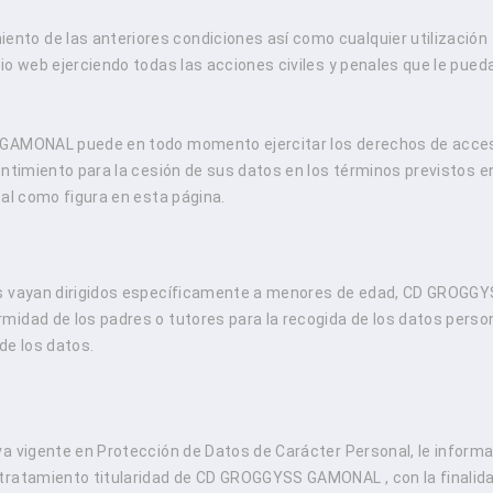
to de las anteriores condiciones así como cualquier utilización
io web ejerciendo todas las acciones civiles y penales que le pued
S GAMONAL puede en todo momento ejercitar los derechos de acce
entimiento para la cesión de sus datos en los términos previstos en
tal como figura en esta página.
os vayan dirigidos específicamente a menores de edad, CD GROGG
midad de los padres o tutores para la recogida de los datos perso
de los datos.
va vigente en Protección de Datos de Carácter Personal, le infor
tratamiento titularidad de CD GROGGYSS GAMONAL , con la finalid