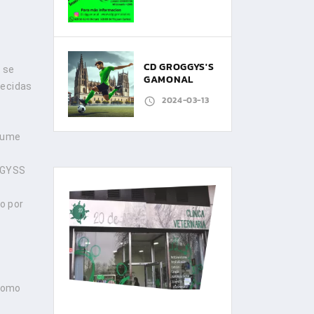
CD GROGGYS'S
 se
GAMONAL
lecidas
2024-03-13
asume
OGGYSS
o por
 como