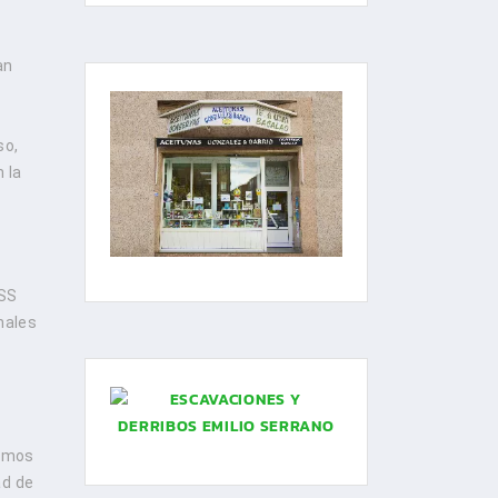
an
so,
 la
YSS
nales
mamos
ad de