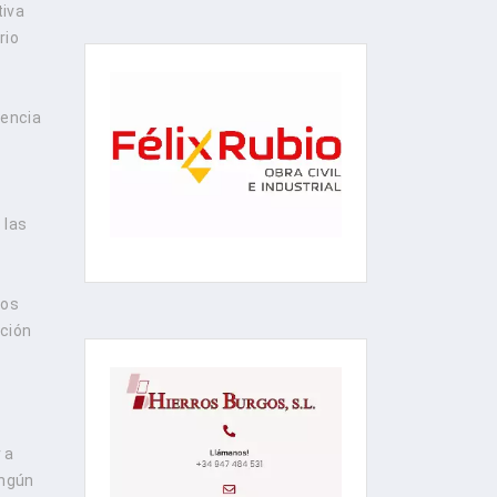
tiva
rio
tencia
 las
los
cción
 a
ingún