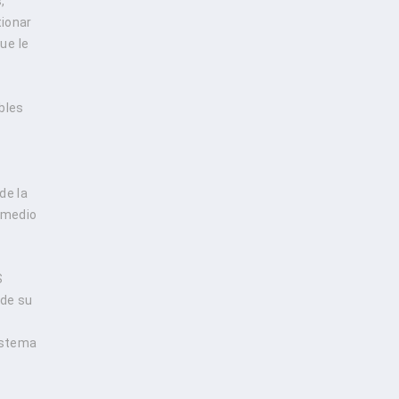
,
tionar
ue le
bles
de la
r medio
S
 de su
sistema