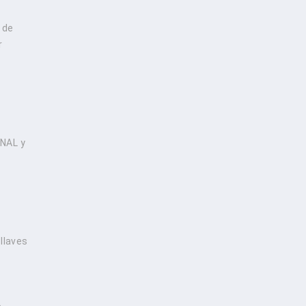
 de
r
.
ONAL y
llaves