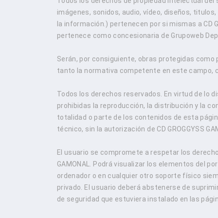
Todos los derechos de propiedad intelectual del
imágenes, sonidos, audio, vídeo, diseños, titulo
la información.) pertenecen por si mismas a CD
pertenece como concesionaria de Grupoweb Dep
Serán, por consiguiente, obras protegidas como p
tanto la normativa competente en este campo, co
Todos los derechos reservados. En virtud de lo 
prohibidas la reproducción, la distribución y la c
totalidad o parte de los contenidos de esta pági
técnico, sin la autorización de CD GROGGYSS G
El usuario se compromete a respetar los derecho
GAMONAL. Podrá visualizar los elementos del porta
ordenador o en cualquier otro soporte físico sie
privado. El usuario deberá abstenerse de suprimir,
de seguridad que estuviera instalado en las p