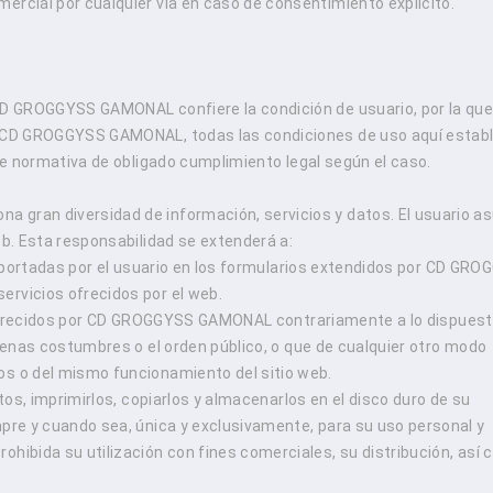
ercial por cualquier vía en caso de consentimiento explícito.
 CD GROGGYSS GAMONAL confiere la condición de usuario, por la que
de CD GROGGYSS GAMONAL, todas las condiciones de uso aquí estab
nte normativa de obligado cumplimiento legal según el caso.
 gran diversidad de información, servicios y datos. El usuario 
eb. Esta responsabilidad se extenderá a:
 aportadas por el usuario en los formularios extendidos por CD GR
ervicios ofrecidos por el web.
s ofrecidos por CD GROGGYSS GAMONAL contrariamente a lo dispuest
buenas costumbres o el orden público, o que de cualquier otro modo
ros o del mismo funcionamiento del sitio web.
os, imprimirlos, copiarlos y almacenarlos en el disco duro de su
mpre y cuando sea, única y exclusivamente, para su uso personal y
ohibida su utilización con fines comerciales, su distribución, así