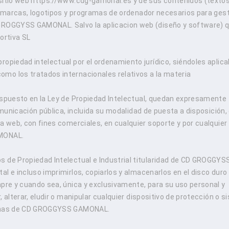
 sitio web https://www.cdg-gamonal.es y de sus contenidos (textos
s, marcas, logotipos y programas de ordenador necesarios para ges
 GROGGYSS GAMONAL. Salvo la aplicacion web (diseño y software) q
ortiva SL
ropiedad intelectual por el ordenamiento jurídico, siéndoles aplica
mo los tratados internacionales relativos a la materia
dispuesto en la Ley de Propiedad Intelectual, quedan expresamente
omunicación pública, incluida su modalidad de puesta a disposición, 
na web, con fines comerciales, en cualquier soporte y por cualquie
AMONAL.
s de Propiedad Intelectual e Industrial titularidad de CD GROGGYS
l e incluso imprimirlos, copiarlos y almacenarlos en el disco duro
mpre y cuando sea, única y exclusivamente, para su uso personal y
 alterar, eludir o manipular cualquier dispositivo de protección o 
áginas de CD GROGGYSS GAMONAL.