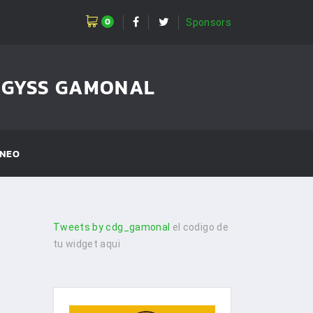
0
Sponsors
GGYSS GAMONAL
NEO
Tweets by cdg_gamonal
el codigo de
tu widget aqui