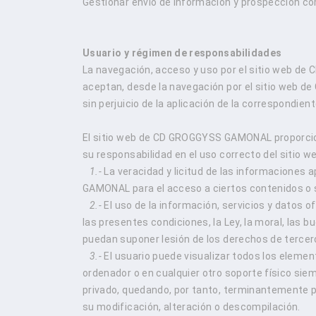
Gestionar envío de información y prospección com
Usuario y régimen de responsabilidades
La navegación, acceso y uso por el sitio web de
aceptan, desde la navegación por el sitio web 
sin perjuicio de la aplicación de la correspondie
El sitio web de CD GROGGYSS GAMONAL proporciona
su responsabilidad en el uso correcto del sitio w
1.-
La veracidad y licitud de las informaciones
GAMONAL para el acceso a ciertos contenidos o s
2.-
El uso de la información, servicios y dato
las presentes condiciones, la Ley, la moral, las 
puedan suponer lesión de los derechos de terce
3.-
El usuario puede visualizar todos los element
ordenador o en cualquier otro soporte físico sie
privado, quedando, por tanto, terminantemente pr
su modificación, alteración o descompilación.