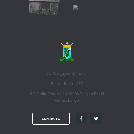
CD Groggyss Gamonal
Fundado en 1987
C Emilio Prados 10 09006 Burgos Bar El
Puente , Burgos
CONTACTO