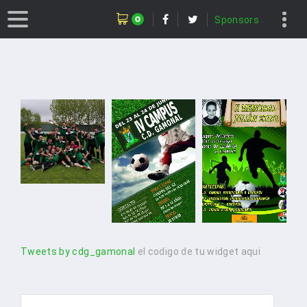
0
Sponsors
Tweets by cdg_gamonal
el codigo de tu widget aqui