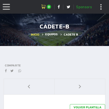
0
Sponsors
CADETE-B
EQUIPOS
INICIO
CADETE B
COMPARTE
VOLVER PLANTILLA