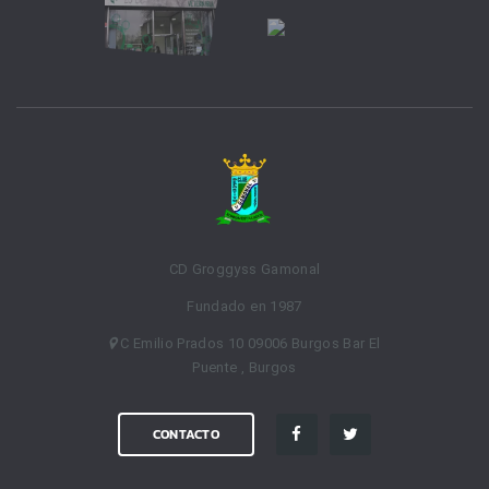
CD Groggyss Gamonal
Fundado en 1987
C Emilio Prados 10 09006 Burgos Bar El
Puente , Burgos
CONTACTO