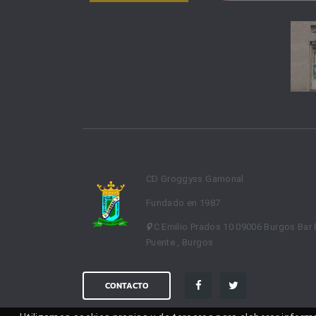
CD Groggyss Gamonal
Fundado en 1987
C Emilio Prados 10 09006 Burgos Bar 
Puente , Burgos
CONTACTO