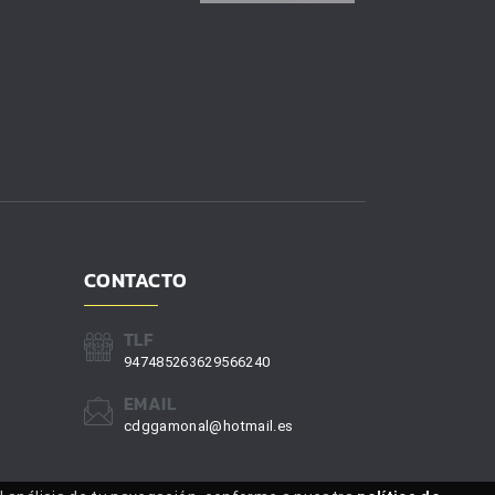
CONTACTO
TLF
947485263629566240
EMAIL
cdggamonal@hotmail.es