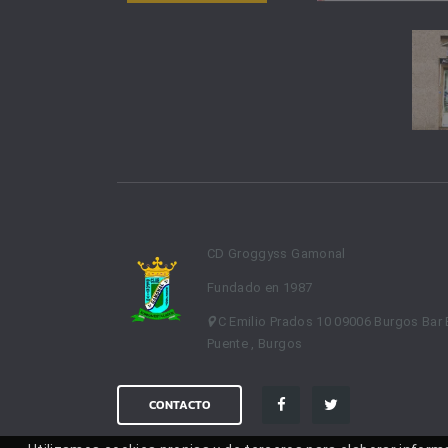
CD Groggyss Gamonal
Fundado en 1987
C Emilio Prados 10 09006 Burgos Bar 
Puente , Burgos
CONTACTO