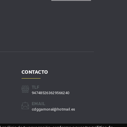
CONTACTO
TLF
947485263629566240
EMAIL
cdggamonal@hotmail.es