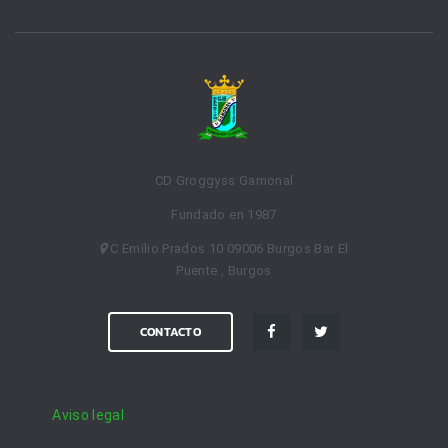
CD Groggyss Gamonal
Fundado en 1987
C Emilio Prados 10 09006 Burgos Bar El
Puente , Burgos
CONTACTO
Aviso legal