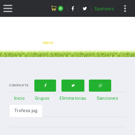
0
Sponsors
TORNEO
CLUB
INICIO
TORNEO
COMPARTE
Inicio
Grupos
Eliminatorias
Sanciones
Trofeos jug