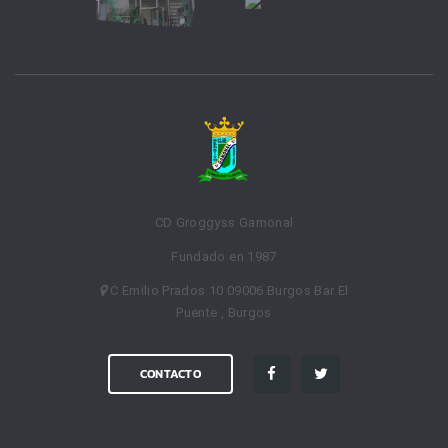
CD Groggyss Gamonal
Fundado en 1987
C Emilio Prados 10 09006 Burgos Bar El
Puente , Burgos
CONTACTO